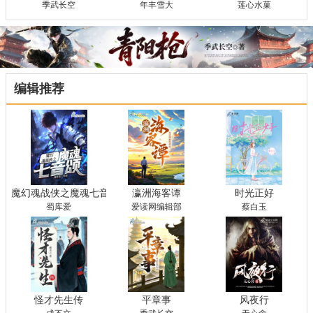
季武长空
年丰雪大
莲心水菓
编辑推荐
魔幻魂战侠之魔魂七音颂
瀛洲海客谭
时光正好
蜀库爱
爱读网编辑部
蔡白玉
怪才先生传
平章事
风夜行