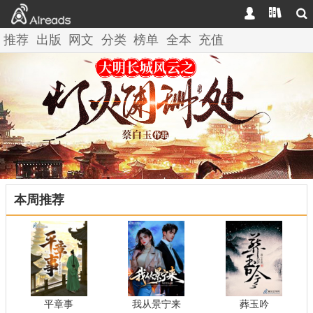



推荐
出版
网文
分类
榜单
全本
充值
本周推荐
平章事
我从景宁来
葬玉吟