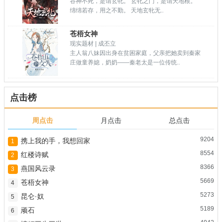
谷神不死，是谓玄牝。 玄牝之门，是谓天地根。
绵绵若存，用之不勤。 天地玄牝无..
苍梧女神
现实题材 | 成丕立
主人翁八妹因出身在贫困家庭，父亲把她卖到秦家
庄做童养媳，奶奶——秦老太是一位传统..
点击榜
周点击
月点击
总点击
9204
携上我的手，我想回家
1
8554
红楼诗赋
2
8366
燕国风云录
3
5669
苍梧女神
4
5273
昆仑·奴
5
5189
顽石
6