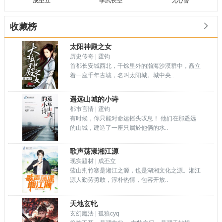
成丕立
季武长空
无心舍

收藏榜
太阳神殿之女
历史传奇 | 霆钧
首都长安城西北，千馀里外的瀚海沙漠群中，矗立
着一座千年古城，名叫太阳城。城中央..
遥远山城的小诗
都市言情 | 霆钧
有时候，你只能对命运摇头叹息！ 他们在那遥远
的山城，建造了一座只属於他俩的水..
歌声荡漾湘江源
现实题材 | 成丕立
蓝山荆竹寨是湘江之源，也是湖湘文化之源。湘江
源人勤劳勇敢，淳朴热情，包容开放..
天地玄牝
玄幻魔法 | 孤狼cyq