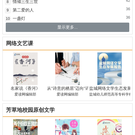
42
情倾三生三世
8
36
第二爱的人
9
36
一盏灯
10
显示更多...
网络文艺课
名家说《香河》
从“诗意的栖居”迈向“诗意生存”——对张谡《
盐城网络文学生态发展报
爱读网编辑部
爱读网编辑部
盐城幼儿师范高等专科学校 
芳草地校园原创文学