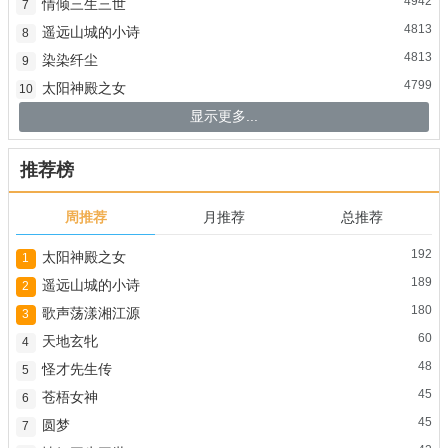
4942
情倾三生三世
7
4813
遥远山城的小诗
8
4813
染染纤尘
9
4799
太阳神殿之女
10
显示更多...
推荐榜
周推荐
月推荐
总推荐
192
太阳神殿之女
1
189
遥远山城的小诗
2
180
歌声荡漾湘江源
3
60
天地玄牝
4
48
怪才先生传
5
45
苍梧女神
6
45
圆梦
7