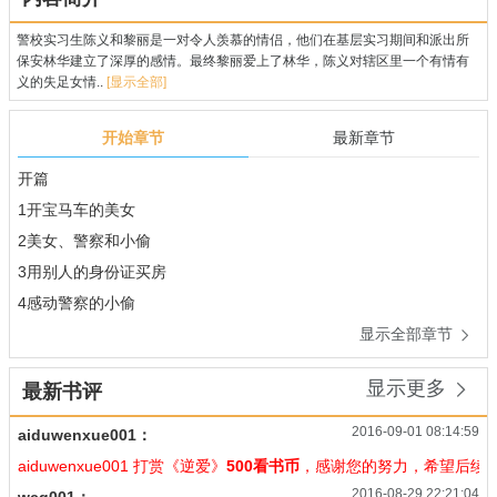
警校实习生陈义和黎丽是一对令人羡慕的情侣，他们在基层实习期间和派出所
保安林华建立了深厚的感情。最终黎丽爱上了林华，陈义对辖区里一个有情有
义的失足女情..
[显示全部]
开始章节
最新章节
开篇
1开宝马车的美女
2美女、警察和小偷
3用别人的身份证买房
4感动警察的小偷
显示全部章节

显示更多

最新书评
2016-09-01 08:14:59
aiduwenxue001：
aiduwenxue001 打赏《逆爱》
500看书币
，感谢您的努力，希望后续
2016-08-29 22:21:04