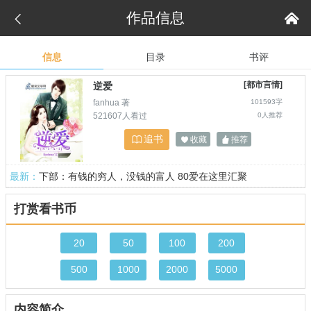
作品信息


信息
目录
书评
[都市言情]
逆爱
fanhua 著
101593字
521607人看过
0人推荐
追书

收藏
推荐


最新：
下部：有钱的穷人，没钱的富人 80爱在这里汇聚
打赏看书币
20
50
100
200
500
1000
2000
5000
内容简介