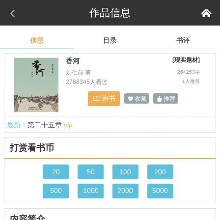
作品信息


信息
目录
书评
[现实题材]
香河
刘仁前 著
264253字
2768345人看过
1人推荐
追书

收藏
推荐


最新：
第二十五章
vip
打赏看书币
20
50
100
200
500
1000
2000
5000
内容简介