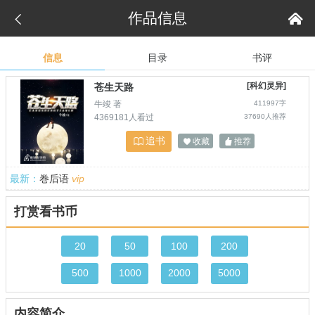
作品信息


信息
目录
书评
[科幻灵异]
苍生天路
牛竣 著
411997字
4369181人看过
37690人推荐
追书

收藏
推荐


最新：
巻后语
vip
打赏看书币
20
50
100
200
500
1000
2000
5000
内容简介