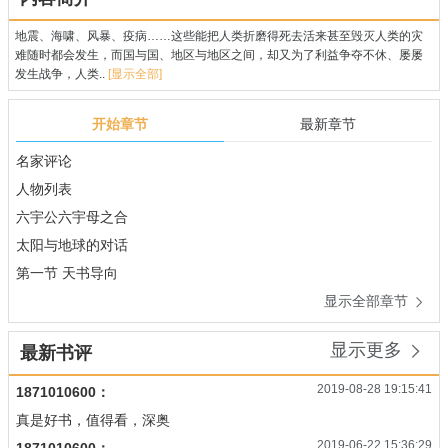
地震、海啸、风暴、疫病……这些能把人类折磨得死去活来甚至毁灭人类的灾
难随时都会发生，而国与国、地区与地区之间，却又为了利益争夺不休、屡屡
发生战争，人类..
[显示全部]
开始章节
最新章节
名家评论
人物列表
六宇公六宇母之合
太阳与地球的对话
第一节 天书导向
显示全部章节

显示更多

最新书评
2019-08-28 19:15:41
1871010600：
真是好书，值得看，深奥
2019-06-22 15:36:29