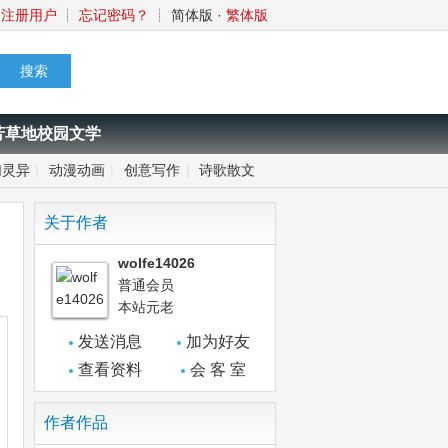
注册用户
┊
忘记密码？
┊
简体版
·
繁体版
芳草地校园文学
幻灵异
|
动漫动画
|
创意写作
|
诗歌散文
关于作者
wolfe14026
普通会员
本站元老
发送消息
加为好友
查看资料
会 客 室
作者作品