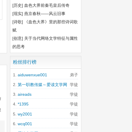
[历史]
血色大界前秦毛皇后传奇
[现实]
燕京春秋——风云旧事
[诗歌]
《血色大界》里的那些诗词歌
赋
[创意]
关于当代网络文学特征与属性
的思考
粉丝排行榜
aiduwenxue001
弟子
第一职教传媒～爱读文学网
学徒
aireads
学徒
著
*1395
学徒
是
wy2001
学徒
wcq001
学徒