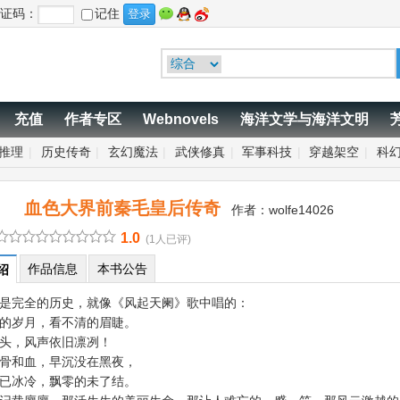
证码：
记住
充值
作者专区
Webnovels
海洋文学与海洋文明
推理
|
历史传奇
|
玄幻魔法
|
武侠修真
|
军事科技
|
穿越架空
|
科
血色大界前秦毛皇后传奇
作者：
wolfe14026
1.0
(1人已评)
作品信息
本书公告
绍
不是完全的历史，就像《风起天阑》歌中唱的：
的岁月，看不清的眉睫。
头，风声依旧凛冽！
骨和血，早沉没在黑夜，
已冰冷，飘零的未了结。