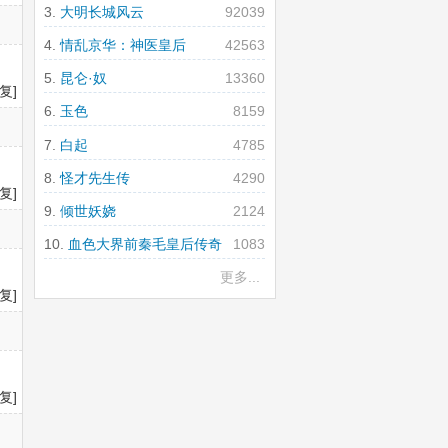
大明长城风云
92039
情乱京华：神医皇后
42563
昆仑·奴
13360
复]
玉色
8159
白起
4785
怪才先生传
4290
复]
倾世妖娆
2124
血色大界前秦毛皇后传奇
1083
更多...
复]
复]