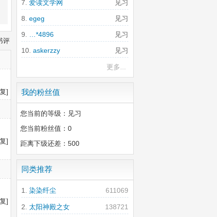
爱读文学网
见习
egeg
见习
…*4896
见习
书评
askerzzy
见习
更多...
复]
我的粉丝值
您当前的等级：见习
您当前粉丝值：0
复]
距离下级还差：500
同类推荐
染染纤尘
611069
复]
太阳神殿之女
138721