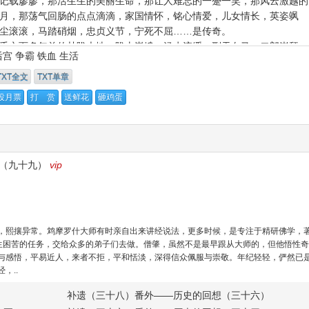
记载廖廖，那活生生的美丽生命，那让人难忘的一蹙一笑，那风云激越的
月，那荡气回肠的点点滴滴，家国情怀，铭心情爱，儿女情长，英姿飒
尘滚滚，马踏硝烟，忠贞义节，宁死不屈……是传奇。
千六百多年前的甘陇大地，陇山巍峨，泾水流缓，刑天白马，二郎崇拜，
后宫
争霸
铁血
生活
羊，板屋农耕，絣纰殊缕，漆蜡生产，紫缬华彩，绯碧烂漫……那是古老
国的生活画卷。
TXT全文
TXT单章
人公毛皇后，正史上没有记载她的名字。野史里名叫秋晴，是个不错的名
投月票
打 赏
送鲜花
砸鸡蛋
高气爽，晴空万里，天高云淡，丽日风清。就像我们的主人公，高洁，淳
澈，明朗，抱香枝头，不落北风。
（九十九）
vip
，熙攘异常。鸩摩罗什大师有时亲自出来讲经说法，更多时候，是专注于精研佛学，
众生困苦的任务，交给众多的弟子们去做。僧肇，虽然不是最早跟从大师的，但他悟性奇
与感悟，平易近人，来者不拒，平和恬淡，深得信众佩服与崇敬。年纪轻轻，俨然已
，..
补遗（三十八）番外——历史的回想（三十六）