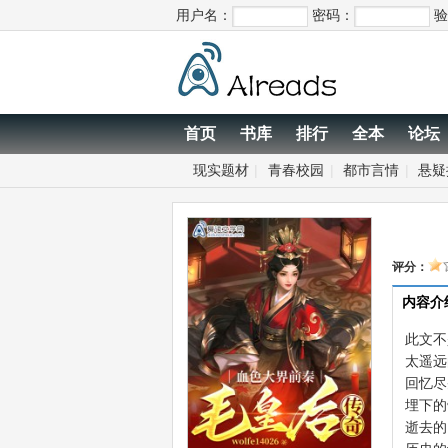
用户名：
密码：
验
首页
书库
排行
全本
论坛
现实题材
|
青春校园
|
都市言情
|
悬疑
评分：
内容介
此文
太遥远
回忆尽
埋下的
逝去的