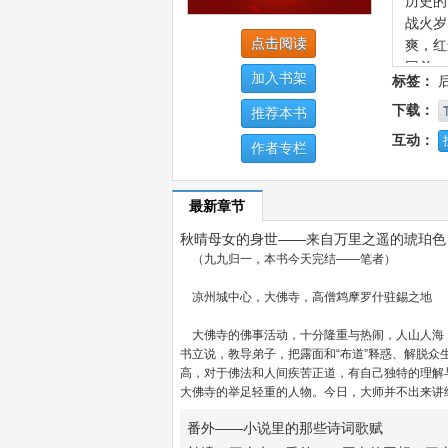
历史的
战火岁
点击阅读
爽，红
回首一
加入书架
标签：
射猎羚
下载：
氐族帝
推荐本书
关于主
互动：
作者专栏
字。秋
净，清
最新章节
秋晴母女的身世——来自万里之遥的琥珀色
（九九归一，本书今天完结——笔者）
凉州城中心，大佛寺，高僧鸩摩罗什驻錫之地
大佛寺的佛事活动，十分隆重与热闹，人山人海
书立说，教导弟子，把露面和“布道”释惑、解脱
高，对于佛法和人间疾苦正道，有自己独特的理解
大佛寺的举足轻重的人物。今日，大师并不出来讲经
番外——小说里的那些诗词歌赋