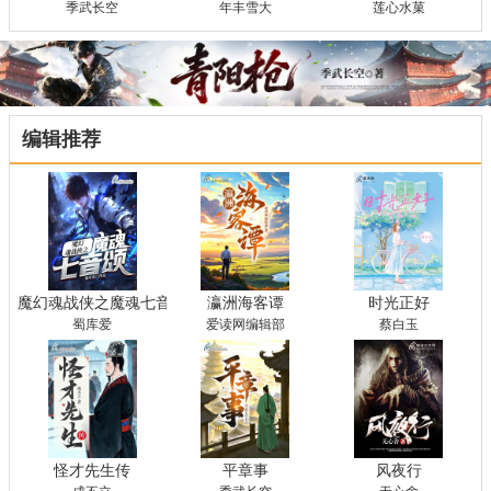
季武长空
年丰雪大
莲心水菓
编辑推荐
魔幻魂战侠之魔魂七音颂
瀛洲海客谭
时光正好
蜀库爱
爱读网编辑部
蔡白玉
怪才先生传
平章事
风夜行