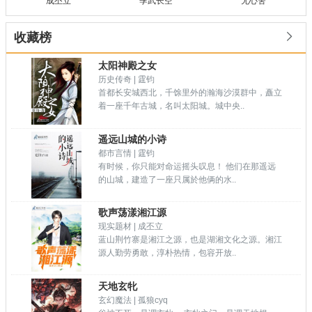
成丕立
季武长空
无心舍

收藏榜
太阳神殿之女
历史传奇 | 霆钧
首都长安城西北，千馀里外的瀚海沙漠群中，矗立
着一座千年古城，名叫太阳城。城中央..
遥远山城的小诗
都市言情 | 霆钧
有时候，你只能对命运摇头叹息！ 他们在那遥远
的山城，建造了一座只属於他俩的水..
歌声荡漾湘江源
现实题材 | 成丕立
蓝山荆竹寨是湘江之源，也是湖湘文化之源。湘江
源人勤劳勇敢，淳朴热情，包容开放..
天地玄牝
玄幻魔法 | 孤狼cyq