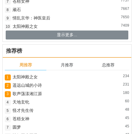
7757
苍梧女神
7
7667
顽石
8
7650
情乱京华：神医皇后
9
7409
太阳神殿之女
10
显示更多...
推荐榜
周推荐
月推荐
总推荐
234
太阳神殿之女
1
231
遥远山城的小诗
2
180
歌声荡漾湘江源
3
60
天地玄牝
4
48
怪才先生传
5
45
苍梧女神
6
45
圆梦
7