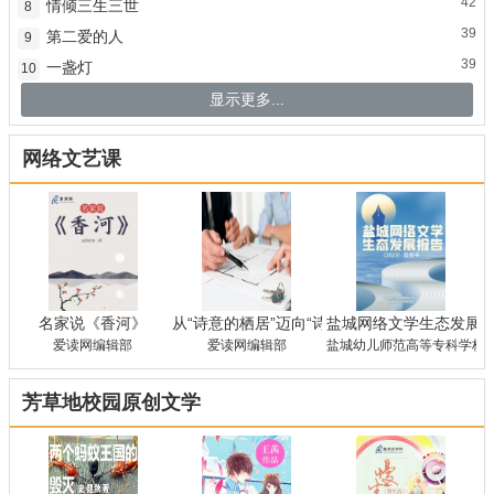
42
情倾三生三世
8
39
第二爱的人
9
39
一盏灯
10
显示更多...
网络文艺课
名家说《香河》
从“诗意的栖居”迈向“诗意生存”——对张谡《
盐城网络文学生态发展报
爱读网编辑部
爱读网编辑部
盐城幼儿师范高等专科学校 
芳草地校园原创文学