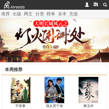



推荐
出版
网文
分类
榜单
全本
充值
本周推荐
平章事
我从景宁来
葬玉吟