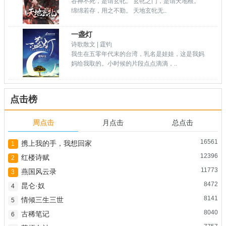
谷神不死，是谓玄牝。 玄牝之门，是谓天地根。
绵绵若存，用之不勤。 天地玄牝无..
一盏灯
诗歌散文 | 霆钧
我生在五零年代末的台湾，乳名是娃娃，这是我妈
妈给我取的。小时候的片段点点滴滴，..
点击榜
周点击
月点击
总点击
16561
携上我的手，我想回家
1
12396
红楼诗赋
2
11773
燕国风云录
3
8472
昆仑·奴
4
8141
情倾三生三世
5
8040
古稀笔记
6