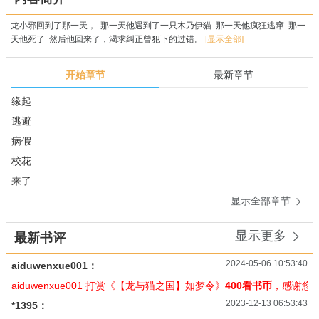
龙小邪回到了那一天， 那一天他遇到了一只木乃伊猫 那一天他疯狂逃窜 那一
天他死了 然后他回来了，渴求纠正曾犯下的过错。
[显示全部]
开始章节
最新章节
缘起
逃避
病假
校花
来了
显示全部章节

显示更多

最新书评
2024-05-06 10:53:40
aiduwenxue001：
aiduwenxue001 打赏《【龙与猫之国】如梦令》
400看书币
，感谢您
2023-12-13 06:53:43
*1395：