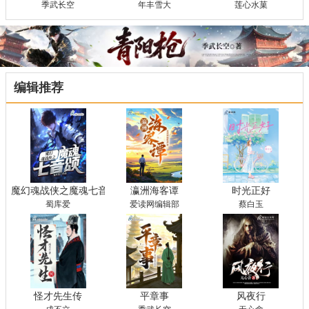
季武长空
年丰雪大
莲心水菓
编辑推荐
魔幻魂战侠之魔魂七音颂
瀛洲海客谭
时光正好
蜀库爱
爱读网编辑部
蔡白玉
怪才先生传
平章事
风夜行