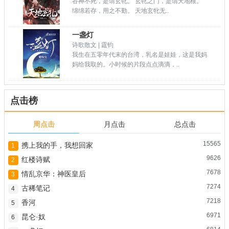
谷神不死，是谓玄牝。 玄牝之门，是谓天地根。
绵绵若存，用之不勤。 天地玄牝无..
一盏灯
诗歌散文 | 霆钧
我生在五零年代末的台湾，乳名是娃娃，这是我妈
妈给我取的。小时候的片段点点滴滴，..
点击榜
周点击
月点击
总点击
15565
携上我的手，我想回家
1
9626
红楼诗赋
2
7678
情乱京华：神医皇后
3
7274
古稀笔记
4
7218
香河
5
6971
昆仑·奴
6