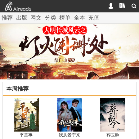



推荐
出版
网文
分类
榜单
全本
充值
本周推荐
平章事
我从景宁来
葬玉吟