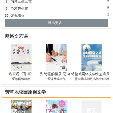
9
情倾三生三世
8
9
怪才先生传
9
3
傩魂烽火
10
显示更多...
网络文艺课
名家说《香河》
从“诗意的栖居”迈向“诗意生存”——对张谡《
盐城网络文学生态发展报
爱读网编辑部
爱读网编辑部
盐城幼儿师范高等专科学校 
芳草地校园原创文学