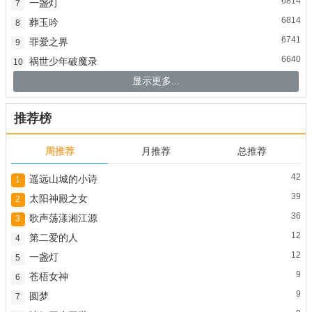
6814
一盏灯
7
6814
葬玉吟
8
6741
罪爱之界
9
6640
祸世少年破魔录
10
显示更多...
推荐榜
周推荐
月推荐
总推荐
42
遥远山城的小诗
1
39
太阳神殿之女
2
36
歌声荡漾湘江源
3
12
第二爱的人
4
12
一盏灯
5
9
苍梧女神
6
9
圆梦
7