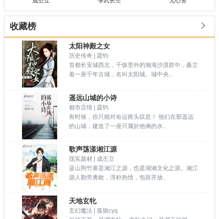
成丕立
季武长空
无心舍

收藏榜
太阳神殿之女
历史传奇 | 霆钧
首都长安城西北，千馀里外的瀚海沙漠群中，矗立
着一座千年古城，名叫太阳城。城中央..
遥远山城的小诗
都市言情 | 霆钧
有时候，你只能对命运摇头叹息！ 他们在那遥远
的山城，建造了一座只属於他俩的水..
歌声荡漾湘江源
现实题材 | 成丕立
蓝山荆竹寨是湘江之源，也是湖湘文化之源。湘江
源人勤劳勇敢，淳朴热情，包容开放..
天地玄牝
玄幻魔法 | 孤狼cyq