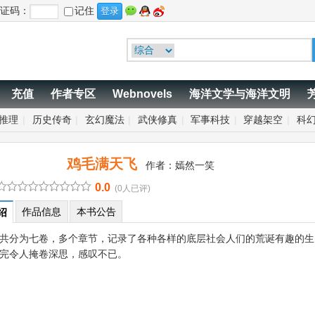
证码：
记住
充值
作者专区
Webnovels
海洋文学与海洋文明
推理
|
历史传奇
|
玄幻魔法
|
武侠修真
|
军事科技
|
穿越架空
|
科
鸡毛满天飞
作者：
嫣然一笑
0.0
(0人已评)
作品信息
本书公告
绍
共分为七卷，多个章节，记录了各种各样的底层社会人们的荒诞有趣的生
完令人掩卷深思，感叹不已。