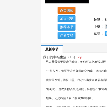
点击阅读
加入书架
标签：
下载：
推荐本书
互动：
作者专栏
最新章节
我们的幸福生活（18）
vip
男人是最善于说谎的动物，他们可以把有说成没
“一根头发，你至于这么兴师动众的嘛，这块枕巾
我指天发誓，海誓山盟，白小艺满腹狐疑若有所
“那好吧，这次算你说的是真的，料你也不敢背着
她终于还是相信了自己的威力和判断。