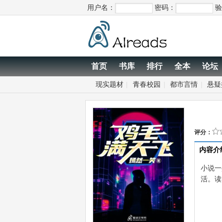
用户名：
密码：
验
首页
书库
排行
全本
论坛
现实题材
|
青春校园
|
都市言情
|
悬疑
评分：
内容介
小说一
活。读