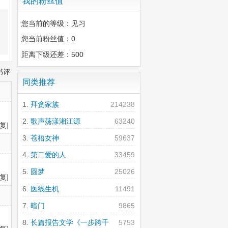
我的粉丝值
您当前的等级：见习
您当前粉丝值：0
距离下级还差：500
书评
同类推荐
拜贪家族
214238
歌声荡漾湘江源
63240
复]
苍梧女神
59637
第二爱的人
33459
圆梦
25026
复]
医线生机
11491
暗门
9865
长篇报告文学《一步跨千
5753