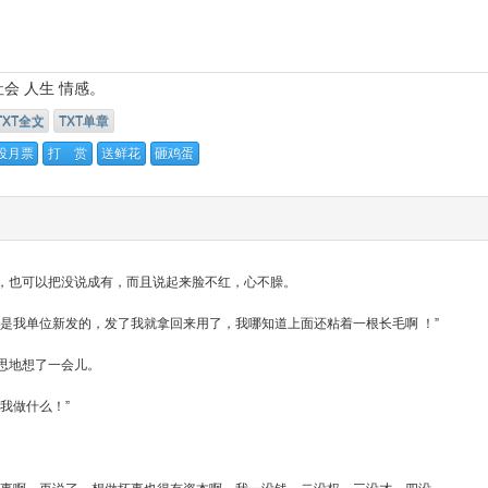
社会
人生
情感。
TXT全文
TXT单章
投月票
打 赏
送鲜花
砸鸡蛋
，也可以把没说成有，而且说起来脸不红，心不臊。
是我单位新发的，发了我就拿回来用了，我哪知道上面还粘着一根长毛啊 ！”
思地想了一会儿。
我做什么！”