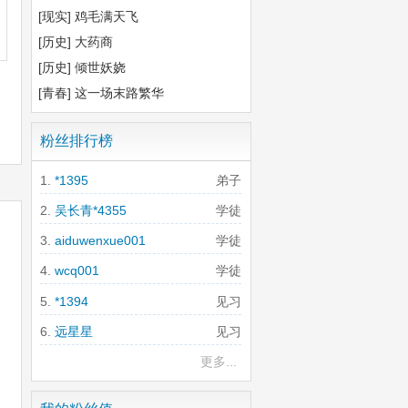
[现实]
鸡毛满天飞
[历史]
大药商
[历史]
倾世妖娆
[青春]
这一场末路繁华
粉丝排行榜
*1395
弟子
吴长青*4355
学徒
aiduwenxue001
学徒
wcq001
学徒
*1394
见习
远星星
见习
更多...