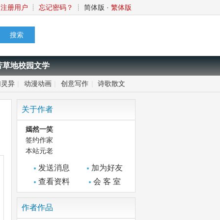
注册用户
┊
忘记密码？
┊
简体版
·
繁体版
芳草地校园文学
幻灵异
|
动漫动画
|
创意写作
|
诗歌散文
关于作者
嫣然一笑
签约作家
本站元老
发送消息
加为好友
查看资料
会 客 室
作者作品