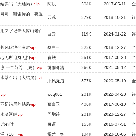
小床结实吗（大结局）
vip
阿辰
504K
2017-05-11
白起哥哥，谢谢你的一夜温
云苏
379K
2018-10-21
：用文字记录大凉山老百
白云
119K
2024-01-22
活
：长风破浪会有时
vip
蔡白玉
323K
2018-12-27
：心无所迫身无拘
vip
青蚨
351K
2017-08-28
凉 一半芬芳 （完）
vip
纷雨潇潇
266K
2021-05-12
、水落石出（大结局）
vi
乘风无痕
377K
2020-05-19
声
vip
wcq001
201K
2022-04-23
：不是结局的结局
vip
蔡白玉
408K
2017-06-19
：永济河畔
vip
闫增连
201K
2023-12-27
合总有时
泉语
155K
2016-07-31
活（18）
vip
嫣然一笑
194K
2023-10-05