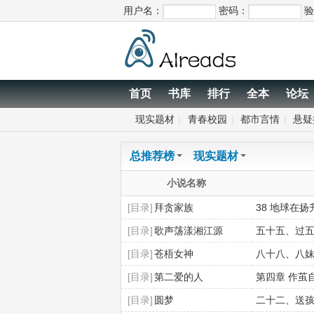
用户名：
密码：
验
首页
书库
排行
全本
论坛
现实题材
|
青春校园
|
都市言情
|
悬疑
总推荐榜
现实题材
小说名称
[目录]
拜贪家族
38 地球在扬
[目录]
歌声荡漾湘江源
五十五、过
[目录]
苍梧女神
八十八、八
[目录]
第二爱的人
第四章 作茧
[目录]
圆梦
二十二、送