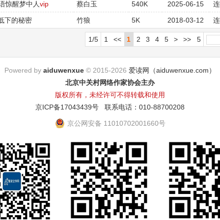
一语惊醒梦中人
vip
蔡白玉
540K
2025-06-15
低下的秘密
竹狼
5K
2018-03-12
1/5
1
<<
1
2
3
4
5
>
>>
5
Powered by
aiduwenxue
© 2015-2026
爱读网（aiduwenxue.com）
北京中关村网络作家协会主办
版权所有，未经许可不得转载和使用
京ICP备17043439号
联系电话：010-88700208
京公网安备 11010702001660号