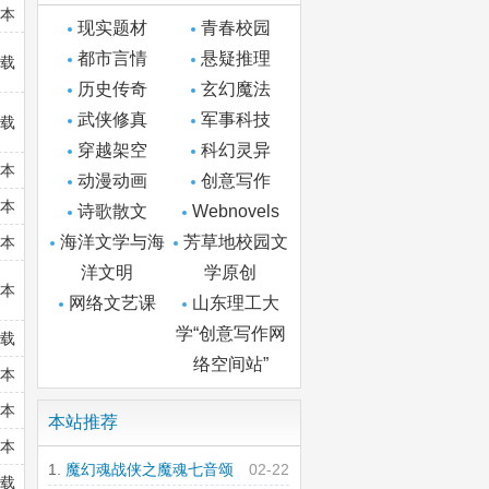
全本
现实题材
青春校园
都市言情
悬疑推理
连载
历史传奇
玄幻魔法
武侠修真
军事科技
连载
穿越架空
科幻灵异
全本
动漫动画
创意写作
全本
诗歌散文
Webnovels
海洋文学与海
芳草地校园文
全本
洋文明
学原创
全本
网络文艺课
山东理工大
学“创意写作网
连载
络空间站”
全本
全本
本站推荐
全本
魔幻魂战侠之魔魂七音颂
02-22
连载