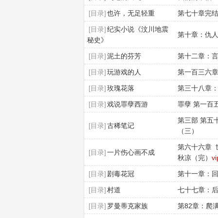
[目录]
也许，无足轻重
第七十章完
[目录]
纪实小说《汶川地震
第十章：仇
秘史》
[目录]
泥土的芬芳
第十二章：
[目录]
玩游戏的人
第一百三六章
[目录]
玫瑰花落
第三十八章
[目录]
戏说罪孽西游
罪孽 第一百
第三部 第五
[目录]
古稀笔记
（三）
第六十六章 
[目录]
一片伤心画不成
秋凉（完）
vi
[目录]
剧毒花冠
第十一章：
[目录]
村道
七十七章：
[目录]
罗曼蒂克家族
第82章：爬