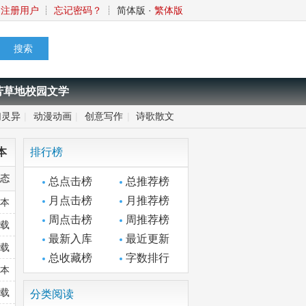
注册用户
┊
忘记密码？
┊
简体版
·
繁体版
芳草地校园文学
幻灵异
|
动漫动画
|
创意写作
|
诗歌散文
本
排行榜
状态
总点击榜
总推荐榜
月点击榜
月推荐榜
全本
周点击榜
周推荐榜
连载
最新入库
最近更新
连载
总收藏榜
字数排行
全本
连载
分类阅读