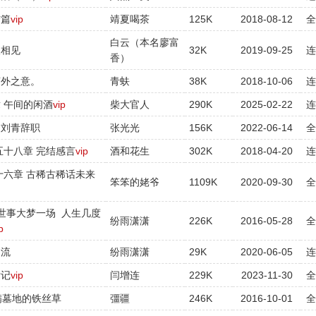
结篇
vip
靖夏喝茶
125K
2018-08-12
白云（本名廖富
人相见
32K
2019-09-25
香）
言外之意。
青蚨
38K
2018-10-06
 午间的闲酒
vip
柴大官人
290K
2025-02-22
：刘青辞职
张光光
156K
2022-06-14
五十八章 完结感言
vip
酒和花生
302K
2018-04-20
十六章 古稀古稀话未来
笨笨的姥爷
1109K
2020-09-30
世事大梦一场 人生几度
纷雨潇潇
226K
2016-05-28
p
回流
纷雨潇潇
29K
2020-06-05
后记
vip
闫增连
229K
2023-11-30
满墓地的铁丝草
彊疆
246K
2016-10-01