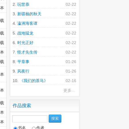
玩世恭
02-22
全本
新疆杨的秋天
02-22
连载
瀛洲海客谭
02-22
战地猛龙
02-22
连载
时光正好
02-22
连载
全本
怪才先生传
02-22
连载
平章事
01-26
风夜行
01-26
全本
《我们的茶马》
02-16
全本
更多...
连载
作品搜索
全本
全本
书名
作者