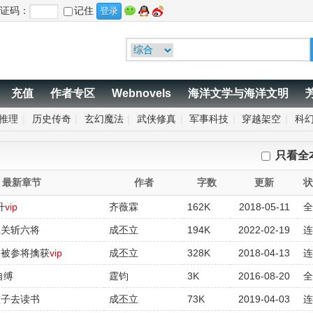
证码：
记住
充值
作者专区
Webnovels
海洋文学与海洋文明
推理
|
历史传奇
|
玄幻魔法
|
武侠修真
|
军事科技
|
穿越架空
|
科
只看全
最新章节
作者
字数
更新
升
vip
齐薇霖
162K
2018-05-11
五关斩六将
成丕立
194K
2022-02-19
妹被参将擒获
vip
成丕立
328K
2018-04-13
自缚
霆钧
3K
2016-08-20
孩子去读书
成丕立
73K
2019-04-03