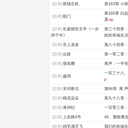
[目录]
医线生机
第163章 
第165章 
[目录]
暗门
柔
vip
[目录]
长篇报告文学《一步
第三十四章
跨千年》
姓的幸福生
[目录]
舌上龙泉
第八十四章
[目录]
出路
第一零二章
[目录]
朋友圈
尾声：一半苍
一百三十八
[目录]
越局
p
[目录]
安河桥北
第86章 尾 
[目录]
桃花朵朵
第九十八章
[目录]
涿州纪
一百零三章
[目录]
上农路4号
45、聚散离
[目录]
鸡毛满天飞
我们的幸福生