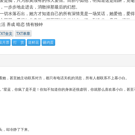
爱是痴，只为那莫须有的伟大爱情。而胆小如他，明知道这是陷阱，竟毫
，一步步地走进去，消散掉那最后的幻想。
切水落石出，她方才知道自己的所有深情竟是一场笑话，她爱他，爱得
心翼翼，爱得如此卑微，甚至可以为他付出一切，到头来，竟是一场游
生活
养成
暗恋
情有独钟
最终输的却是两个人的爱情。
过了自己，也放过了别人，选择了流浪，他却在最后的最后幡然醒悟，
TXT全文
TXT单章
的时间去追寻那个最初的孩子。
投月票
打 赏
送鲜花
砸鸡蛋
得她曾说过，如果有一天，他将她弄丢了，请不要放弃找寻她，因为她
迷路，找不到回家的路，而那个家只有他......
看她，甚至她主动联系对方，都只有电话关机的消息，所有人都联系不上慕小白。
“星蓝，你疯了是不是！你知不知道你的身体还很虚弱，你就那么喜欢慕小白，甚至
头，却冷静了下来。