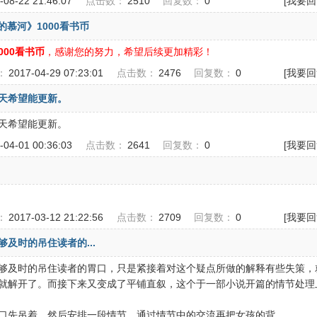
-08-22 21:46:07
点击数：
2510
回复数：
0
[我要回
上的慕河》1000看书币
000看书币
，感谢您的努力，希望后续更加精彩！
：
2017-04-29 07:23:01
点击数：
2476
回复数：
0
[我要回
天希望能更新。
天希望能更新。
-04-01 00:36:03
点击数：
2641
回复数：
0
[我要回
：
2017-03-12 21:22:56
点击数：
2709
回复数：
0
[我要回
及时的吊住读者的...
够及时的吊住读者的胃口，只是紧接着对这个疑点所做的解释有些失策，
就解开了。而接下来又变成了平铺直叙，这个于一部小说开篇的情节处理
口先吊着，然后安排一段情节，通过情节中的交流再把女孩的背..