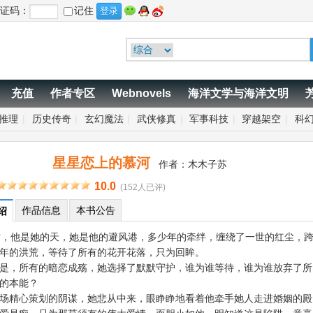
证码：
记住
充值
作者专区
Webnovels
海洋文学与海洋文明
推理
|
历史传奇
|
玄幻魔法
|
武侠修真
|
军事科技
|
穿越架空
|
科
星星恋上的慕河
作者：
木木子苏
10.0
(152人已评)
作品信息
本书公告
绍
他是她的天，她是他的避风港，多少年的牵绊，缠绕了一世的红尘，
年的洪荒，等待了所有的花开花落，只为回眸。
，所有的暗恋成殇，她选择了默默守护，谁为谁等待，谁为谁放弃了所
的本能？
精心策划的阴谋，她悲从中来，眼睁睁地看着他牵手她人走进婚姻的殿