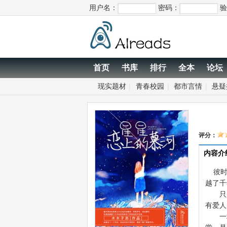
用户名：
密码：
验
首页
书库
排行
全本
论坛
现实题材
|
青春校园
|
都市言情
|
悬疑
评分：
内容介
彼时，
越了千
只是
有爱人
一场