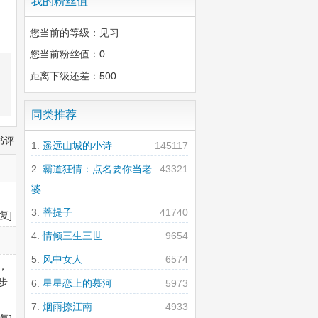
我的粉丝值
您当前的等级：见习
您当前粉丝值：0
距离下级还差：500
同类推荐
书评
遥远山城的小诗
145117
霸道狂情：点名要你当老
43321
婆
菩提子
41740
复]
情倾三生三世
9654
风中女人
6574
，
步
星星恋上的慕河
5973
烟雨撩江南
4933