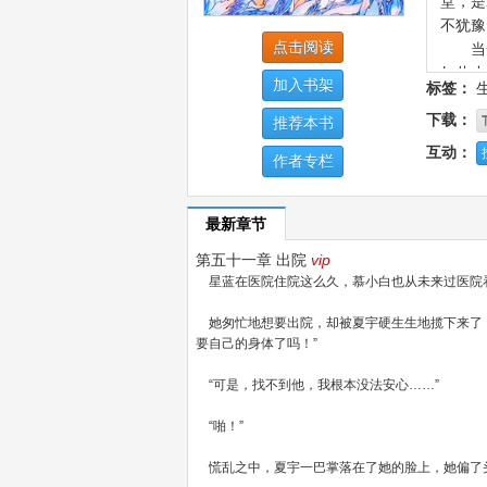
堂，是
不犹豫
点击阅读
当一
如此小
加入书架
标签：
戏，而
下载：
她放
推荐本书
用毕生
互动：
作者专栏
他记
总是会
最新章节
第五十一章 出院
vip
星蓝在医院住院这么久，慕小白也从未来过医院
她匆忙地想要出院，却被夏宇硬生生地揽下来了，
要自己的身体了吗！”
“可是，找不到他，我根本没法安心……”
“啪！”
慌乱之中，夏宇一巴掌落在了她的脸上，她偏了