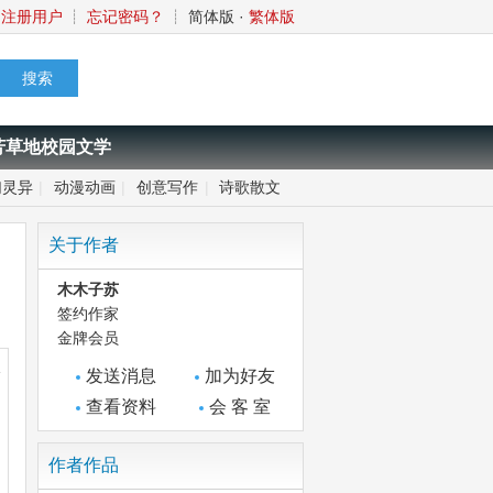
注册用户
┊
忘记密码？
┊
简体版
·
繁体版
芳草地校园文学
幻灵异
|
动漫动画
|
创意写作
|
诗歌散文
关于作者
木木子苏
签约作家
金牌会员
跨
发送消息
加为好友
查看资料
会 客 室
作者作品