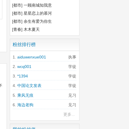
[都市]
一顾南城知我意
[都市]
星星恋上的慕河
[都市]
余生有爱为你生
[青春]
木木夏天
粉丝排行榜
aiduwenxue001
执事
wcq001
学徒
*1394
学徒
中国论文发表
学徒
不
乘风无痕
见习
海边老狗
见习
更多...