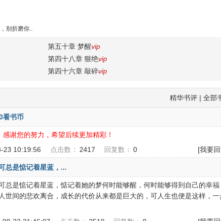
别折磨你..
第五十章 梦醒
vip
第四十八章 狠绝
vip
第四十六章 敲碎
vip
精华书评
|
全部
00看书币
，感谢您的努力，希望后续更加精彩！
8-23 10:19:56
点击数：
2417
回复数：
0
[我要回
总是惦记着星蓝，...
可总是惦记着星蓝，惦记着她的梦何时能够醒，何时能够得到自己的幸福
人世间的悲欢离合，成长的代价从来都是巨大的，可人生也便是这样，一