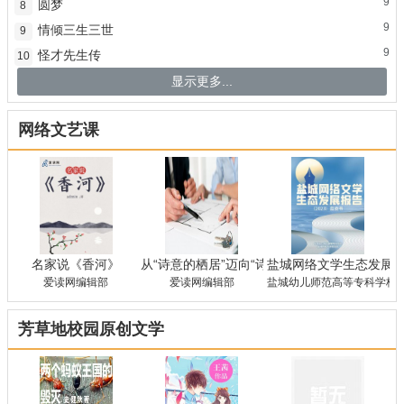
9
圆梦
8
9
情倾三生三世
9
9
怪才先生传
10
显示更多...
网络文艺课
名家说《香河》
从“诗意的栖居”迈向“诗意生存”——对张谡《
盐城网络文学生态发展报
爱读网编辑部
爱读网编辑部
盐城幼儿师范高等专科学校 
芳草地校园原创文学