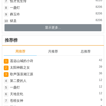
8220
怪才先生传
7
8206
一盏灯
8
8206
葬玉吟
9
8206
狱圣
10
显示更多...
推荐榜
周推荐
月推荐
总推荐
42
遥远山城的小诗
1
39
太阳神殿之女
2
36
歌声荡漾湘江源
3
12
第二爱的人
4
12
一盏灯
5
12
天地玄牝
6
9
苍梧女神
7