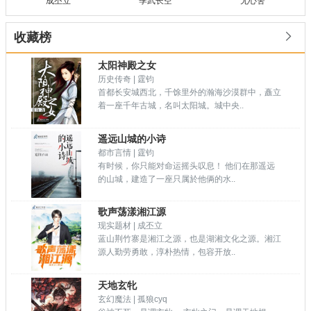
成丕立
季武长空
无心舍

收藏榜
太阳神殿之女
历史传奇 | 霆钧
首都长安城西北，千馀里外的瀚海沙漠群中，矗立
着一座千年古城，名叫太阳城。城中央..
遥远山城的小诗
都市言情 | 霆钧
有时候，你只能对命运摇头叹息！ 他们在那遥远
的山城，建造了一座只属於他俩的水..
歌声荡漾湘江源
现实题材 | 成丕立
蓝山荆竹寨是湘江之源，也是湖湘文化之源。湘江
源人勤劳勇敢，淳朴热情，包容开放..
天地玄牝
玄幻魔法 | 孤狼cyq