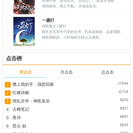
谷神不死，是谓玄牝。 玄牝之门，是谓天地根。
绵绵若存，用之不勤。 天地玄牝无..
一盏灯
诗歌散文 | 霆钧
我生在五零年代末的台湾，乳名是娃娃，这是我妈
妈给我取的。小时候的片段点点滴滴，..
点击榜
周点击
月点击
总点击
17044
携上我的手，我想回家
1
11714
红楼诗赋
2
9070
情乱京华：神医皇后
3
8927
古稀笔记
4
8697
香河
5
8624
昆仑·奴
6