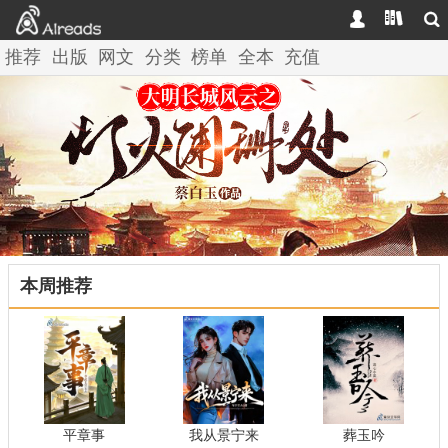



推荐
出版
网文
分类
榜单
全本
充值
本周推荐
平章事
我从景宁来
葬玉吟