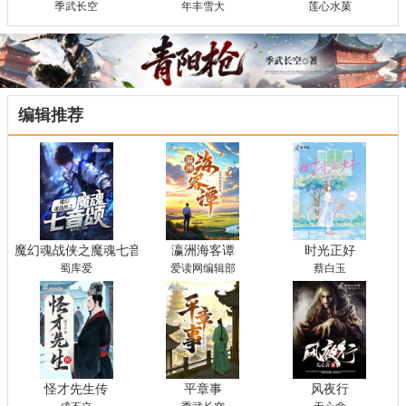
季武长空
年丰雪大
莲心水菓
编辑推荐
魔幻魂战侠之魔魂七音颂
瀛洲海客谭
时光正好
蜀库爱
爱读网编辑部
蔡白玉
怪才先生传
平章事
风夜行