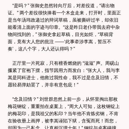
“是吗？” 张御史忽然转向厅后，对差役道，“请出物
证。” 两个差役很快捧着一个木盒走来，打开时，里面正
是当年汤玮政递过的辩词草稿，虽被撕碎过半，却依旧
能看清上面的字迹与印章。“这是昨日老仆带我去府中杂
物间找到的，” 张御史拿起草稿，目光如炬，“草稿背
面，竟有大人您的批注 ——‘此事牵涉李嵩，暂压不
奏’，这八个字，大人还认得吗？”
正厅里一片死寂，只有檀香燃烧的 “滋滋” 声。周砚山
攥紧了官袍下摆，指节因用力而发白：“张大人，我与李
嵩是同科进士，他救过我性命，我不过是念及旧情，不
愿轻易弹劾罢了，并非有意包庇！”
“念及旧情？” 刘世群忽然上前一步，从怀里掏出那枚
梅花钢锭，重重拍在桌案上，“周大人可知，这枚钢锭上
的梅花印，是我祖父的私印？当年他不肯炼劣钢，不肯
在验收册上画押，被李嵩诬陷下狱，含冤而死！而您，
却因为一己私念，让真相沉埋十年！” 钢锭与桌案碰撞，