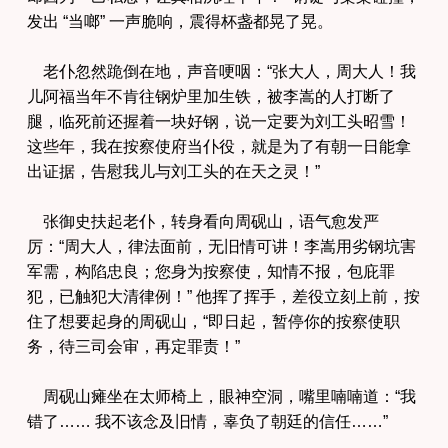
发出 “当啷” 一声脆响，震得杯盏都晃了晃。
老仆忽然跪倒在地，声音哽咽：“张大人，周大人！我
儿阿福当年不肯往钢炉里加生铁，被李嵩的人打断了
腿，临死前还握着一块好钢，说一定要为刘工头昭雪！
这些年，我在按察使府当仆役，就是为了有朝一日能拿
出证据，告慰我儿与刘工头的在天之灵！”
张御史扶起老仆，转身看向周砚山，语气愈发严
厉：“周大人，律法面前，无旧情可讲！李嵩用劣钢坑害
军需，构陷忠良；您身为按察使，知情不报，包庇罪
犯，已触犯大清律例！” 他挥了挥手，差役立刻上前，按
住了想要起身的周砚山，“即日起，暂停你的按察使职
务，待三司会审，再定罪责！”
周砚山瘫坐在太师椅上，眼神空洞，嘴里喃喃道：“我
错了…… 我不该念及旧情，辜负了朝廷的信任……”