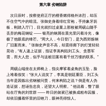
第六章 劣钢陷阱
次日辰时，按察使府正厅的檀香燃得格外浓烈，却压
不住空气中的暗流。张御史身着绯红官袍，手持象牙笏
板，刚踏入厅门，目光就扫过桌案上那枚被周砚山随手
丢弃的梅花钢锭 —— 银亮的钢屑在晨光里闪着冷光，像
极了他眼底的锋芒。“周大人，今日登门，是为西郊炼钢
厂旧案而来。” 张御史声音不高，却震得廊下的灯笼轻轻
晃动，“有人递上证据，指证李嵩构陷刘工头、贪墨军
需，而大人您，似乎与这桩旧案有着千丝万缕的联系。”
周砚山端坐在太师椅上，指尖摩挲着桌角的玉坠，脸
上堆着假笑：“张大人说笑了，李嵩是朝廷重臣，刘工头
当年是因炼出劣钢被问责，何来构陷之说？倒是有人伪
造证据，想诬告忠良，还望大人明察。” 他说着，瞥了眼
站在厅角的刘世群 —— 昨日的袈裟已被换成粗布囚服，
却依旧攥着怀里的旧锉刀，眼神亮得惊人。