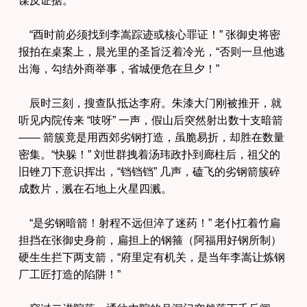
“酉时前必须找到李嵩踪迹或核心罪证！” 张御史将密
报拍在桌案上，晨光里的圣旨泛着冷光，“否则一旦他逃
出海，勾结外商举事，省城便危在旦夕！”
辰时三刻，搜查队抵达李府。朱漆大门刚被推开，就
听见内院传来 “吱呀” 一声，假山后突然射出数十支暗箭
—— 箭簇竟是用西郊劣钢打造，虽脆易折，却胜在数量
密集。“快躲！” 刘世群拽着汤玮政扑到廊柱后，祖父的
旧锉刀下意识挥出，“铛铛铛” 几声，磕飞的劣钢箭簇碎
成数片，溅在石地上火星四溅。
“是劣钢暗箭！射程不远但淬了迷药！” 老仆扛着竹扁
担挡在张御史身前，扁担上的钢箍（阿福用好钢所制）
硬生生拦下两支箭，“府里定有机关，是当年李嵩让炼钢
厂工匠打造的陷阱！”