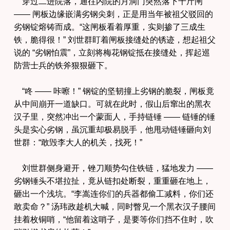
穿过二进院落，通往内院的月洞门突然落下千斤闸
—— 闸板边缘嵌满劣钢尖刺，正是用当年被祖父驳回的
劣钢锭熔铸而成。“这闸板看着厚重，实则掺了三成生
铁，脆得很！” 刘世群盯着闸板接缝处的锈迹，想起祖父
说的 “劣钢怕震”，立刻将梅花钢锭抵在接缝处，挥起巡
防营士兵的铁斧狠狠砸下。
“咚 —— 咔嚓！” 钢锭的坚韧撞上劣钢的脆裂，闸板竟
从中间崩开一道缺口。可就在此时，假山后窜出的黑衣
汉子里，突然冲出一个蒙面人，手持链锤 —— 链锤的锤
头是实心劣钢，虽沉重却极易脱手，他甩动链锤砸向刘
世群：“敢毁李大人的机关，找死！”
刘世群侧身避开，锉刀顺势勾住铁链，猛地发力 ——
劣钢锤头不堪拉扯，竟从链扣处断裂，重重砸在地上，
砸出一个浅坑。“李嵩连你们的兵器都偷工减料，你们还
敢卖命？” 汤玮政趁机大喊，同时瞥见一个黑衣汉子腰间
挂着枚铜哨，“他留着这哨子，是要等你们挡不住时，吹