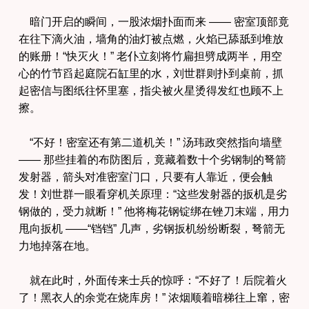
暗门开启的瞬间，一股浓烟扑面而来 —— 密室顶部竟
在往下滴火油，墙角的油灯被点燃，火焰已舔舐到堆放
的账册！“快灭火！” 老仆立刻将竹扁担劈成两半，用空
心的竹节舀起庭院石缸里的水，刘世群则扑到桌前，抓
起密信与图纸往怀里塞，指尖被火星烫得发红也顾不上
擦。
“不好！密室还有第二道机关！” 汤玮政突然指向墙壁
—— 那些挂着的布防图后，竟藏着数十个劣钢制的弩箭
发射器，箭头对准密室门口，只要有人靠近，便会触
发！刘世群一眼看穿机关原理：“这些发射器的扳机是劣
钢做的，受力就断！” 他将梅花钢锭绑在锉刀末端，用力
甩向扳机 ——“铛铛” 几声，劣钢扳机纷纷断裂，弩箭无
力地掉落在地。
就在此时，外面传来士兵的惊呼：“不好了！后院着火
了！黑衣人的余党在烧库房！” 浓烟顺着暗梯往上窜，密