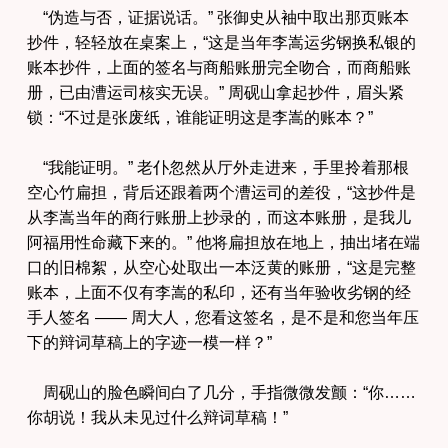
“伪造与否，证据说话。” 张御史从袖中取出那页账本
抄件，轻轻放在桌案上，“这是当年李嵩运劣钢换私银的
账本抄件，上面的签名与商船账册完全吻合，而商船账
册，已由漕运司核实无误。” 周砚山拿起抄件，眉头紧
锁：“不过是张废纸，谁能证明这是李嵩的账本？”
“我能证明。” 老仆忽然从厅外走进来，手里拎着那根
空心竹扁担，背后还跟着两个漕运司的差役，“这抄件是
从李嵩当年的商行账册上抄录的，而这本账册，是我儿
阿福用性命藏下来的。” 他将扁担放在地上，抽出堵在端
口的旧棉絮，从空心处取出一本泛黄的账册，“这是完整
账本，上面不仅有李嵩的私印，还有当年验收劣钢的经
手人签名 —— 周大人，您看这签名，是不是和您当年压
下的辩词草稿上的字迹一模一样？”
周砚山的脸色瞬间白了几分，手指微微发颤：“你……
你胡说！我从未见过什么辩词草稿！”