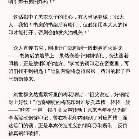
哨引燃书房的炸药！”
这话戳中了黑衣汉子的惧心，有人当场弃械：“张大
人，我招！书房的书架后有暗门，但必须用李大人的铜
印才能打开，否则会触发火油机关！”
众人直奔书房，刚推开门就闻到一股刺鼻的火油味
—— 书架后的墙壁上，果然嵌着个铜制锁孔，旁边凿着
凹槽，正是放铜印的地方。“李嵩的铜印定在密室里，可
咱们找不到钥匙！” 巡防营副将急得跺脚，酉时的梆子声
已隐隐传来。
刘世群突然攥紧怀里的梅花钢锭：“祖父说过，好钢能
对上好纹！” 他将钢锭的梅花印对准锁孔凹槽，轻轻一旋
——“咔嗒” 一声，锁孔竟应声转动！原来当年祖父为防
李嵩篡改钢锭印记，曾在梅花印内侧刻了对应凹槽，而
这暗门的锁，正是李嵩仿造祖父的钢印形制所制，反倒
被真钢印破解。