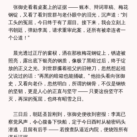
张御史看着桌案上的证据 —— 账本、辩词草稿、梅花
钢锭，又看了看刘世群与老仆眼中的泪光，沉声道：“刘
工头的冤屈，今日终于有了眉目。接下来，我会立刻上
书朝廷，弹劾李嵩，请求重审此案，还所有被牵连者一
个公道！”
晨光透过正厅的窗棂，洒在那枚梅花钢锭上，锈迹被
照亮，露出底下银亮的钢质，像极了黑暗过后，终于绽
放的正义之光。刘世群攥着祖父的旧锉刀，忽然想起祖
父说过的话：“再黑的暗箱也能捅破。” 他抬头看向张御
史，又看向老仆，忽然明白，所谓的钢骨，不仅是钢铁
的坚韧，更是人心的正直与坚守 —— 只要这份坚守不
灭，再深的冤屈，也终有昭雪之日。
三日后，朝廷圣旨刚到，张御史便收到密报：李嵩已
察觉风声，令心腹备下快船，定于今日酉时从秘密码头
潜逃，且留有后手 —— 若搜查队逼近内院，便烧毁所有
谋反证据。