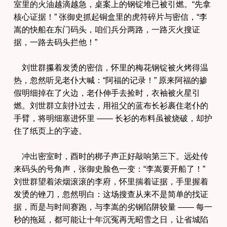
室里的火油越滴越急，桌案上的钢锭堆已被引燃。“先拿
核心证据！” 张御史抓起铜盒里的虎符碎片与密信，“李
嵩的快船在东门码头，咱们兵分两路，一路灭火搜证
据，一路去码头拦他！”
刘世群攥着发烫的密信，怀里的梅花钢锭被火烤得温
热，忽然听见老仆大喊：“阿福的记录！” 原来阿福的掺
假明细掉在了火边，老仆伸手去捡时，衣袖被火星引
燃。刘世群立刻扑过去，用祖父的蓝布长衫裹住老仆的
手臂，将明细塞进怀里 —— 长衫的布料虽被烧破，却护
住了纸页上的字迹。
冲出密室时，酉时的梆子声正好敲响第三下。远处传
来码头的号角声，张御史脸色一变：“李嵩要开船了！”
刘世群望着浓烟滚滚的李府，怀里揣着证据，手里握着
发烫的锉刀，忽然明白：这场搜查从来不是简单的找证
据，而是与时间赛跑，与李嵩的劣钢陷阱较量 —— 每一
秒的拖延，都可能让十年沉冤再无昭雪之日，让省城陷