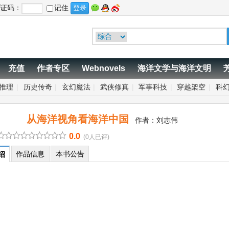
证码：
记住
充值
作者专区
Webnovels
海洋文学与海洋文明
推理
|
历史传奇
|
玄幻魔法
|
武侠修真
|
军事科技
|
穿越架空
|
科
从海洋视角看海洋中国
作者：
刘志伟
0.0
(0人已评)
作品信息
本书公告
绍