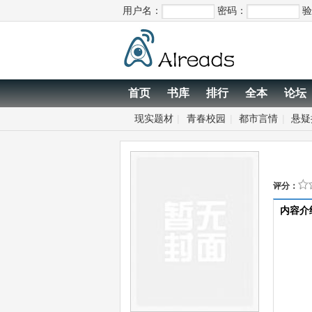
用户名：
密码：
验
首页
书库
排行
全本
论坛
现实题材
|
青春校园
|
都市言情
|
悬疑
评分：
内容介