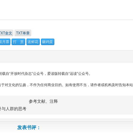
TXT全文
TXT单章
投月票
打 赏
送鲜花
砸鸡蛋
载自“开放时代杂志”公众号，爱读版转载自“远读”公众号。
出于对文化的弘扬，不作为任何商业目的。如有使用不当，请作者或机构及时告知本
参考文献、注释
计与人群的思考
发表书评：