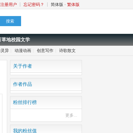
注册用户
┊
忘记密码？
┊
简体版
·
繁体版
芳草地校园文学
幻灵异
|
动漫动画
|
创意写作
|
诗歌散文
关于作者
作者作品
粉丝排行榜
更多...
我的粉丝值