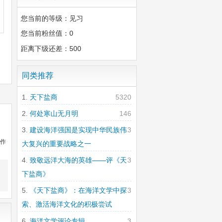
您当前的等级：见习
您当前粉丝值：0
距离下级还差：500
同类推荐
天下盐商
5320
何处寒山无月明
146
建设海洋强国是实现中华民族伟
3
站作
大复兴的重要战略之一
致敬远洋大海的英雄——评《天
3
下盐商》
《天下盐商》：在海洋文学中探
3
索、激活海洋文化的积极尝试
海洋文学评论专辑
3