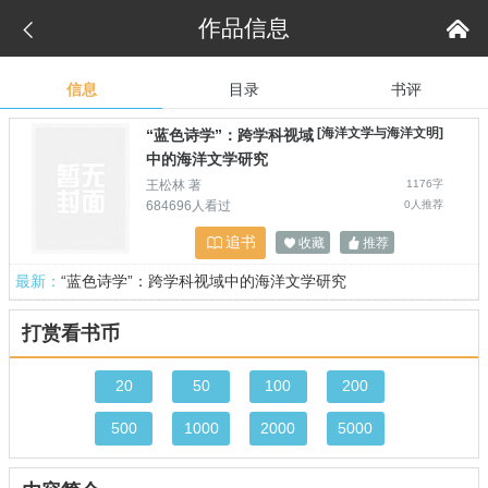
作品信息


信息
目录
书评
[海洋文学与海洋文明]
“蓝色诗学”：跨学科视域
中的海洋文学研究
王松林 著
1176字
684696人看过
0人推荐
追书

收藏
推荐


最新：
“蓝色诗学”：跨学科视域中的海洋文学研究
打赏看书币
20
50
100
200
500
1000
2000
5000