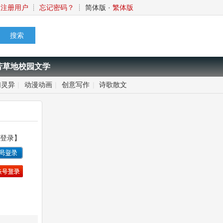
注册用户
┊
忘记密码？
┊
简体版
·
繁体版
芳草地校园文学
幻灵异
|
动漫动画
|
创意写作
|
诗歌散文
登录】