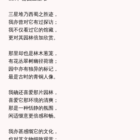
三星堆乃西蜀之胜迹，
我亦曾对它有过探访；
我不仅看过它的馆藏，
更对其园林倍加欣赏。
那里却也是林木葱茏，
有花丛翠树幽径荷塘；
园中亦有独异的标记，
最是古时的青铜人像。
我确还喜爱那片园林，
喜爱它那环境的清爽；
那是一种恬静的氛围，
闲适惬意更倍感和畅。
我亦甚感慨它的文化，
也对其文物细致观赏；