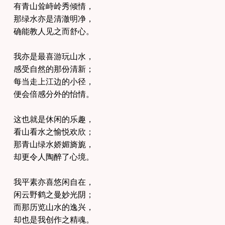
有青山耸峙岭秀倾情，
那绿水亦是清澈明净，
确能教人见之而舒心。
我亦是最喜游玩山水，
感受自然的那份清新；
每当走上江边的小径，
便会倍感分外的怡情。
这也就是休闲的乐趣，
看山看水之愉悦欢欣；
那青山绿水娇媚旖旎，
却更令人陶醉了心境。
我平素亦喜悠闲自在，
闲云野鹤之曼妙光阴；
而那历览山水的逸兴，
却也是我创作之精魂。