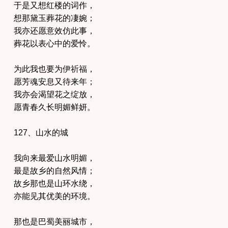
于是又想红楼的词作，
想那黛玉葬花的凄婉；
我亦还愿意效仿此事，
葬花以表心中的爱怜。
为此我也要为伊祈福，
愿芳魂安息又待来年；
我亦会渴望花之绽放，
愿青春久长明媚鲜妍。
127、山水的城
我向来最爱山水明媚，
最是故乡的自然风情；
故乡那也是山环水绕，
亦能见其优美的环境。
那也是巴蜀美丽城市，