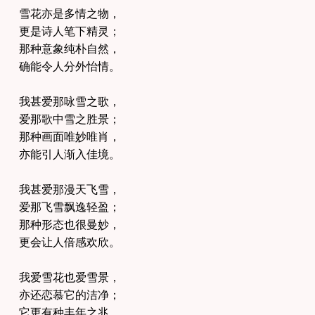
雪花亦是多情之物，
更是诗人笔下精灵；
那种意象纯朴自然，
确能令人分外怡情。
我甚爱那咏雪之歌，
爱那歌中雪之胜景；
那种画面唯妙唯肖，
亦能引人渐入佳境。
我甚爱那漫天飞雪，
爱那飞雪飘逸轻盈；
那种形态也很曼妙，
更会让人倍感欢欣。
我爱雪花也爱雪景，
亦还恋慕它的洁净；
它更有种丰年之兆，