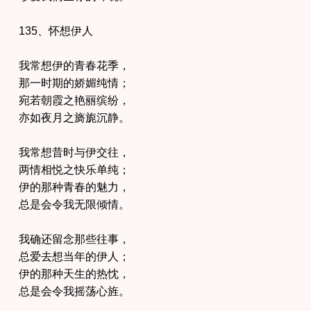
135、怀想伊人
我常想伊的青春花季，
那一时期的娇媚纯情；
宛若朝霞之艳丽缤纷，
亦如夜月之旖旎沉静。
我常想昔时与伊交往，
两情相悦之快乐单纯；
伊的那种青春的魅力，
总是会令我无限倾情。
我确还留念那些往事，
总爱去想当年的伊人；
伊的那种天生的热忱，
总是会令我摇荡心旌。