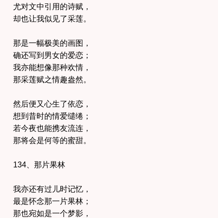
尤对文中引用的诗赋，
却也让我似见了采莲。
那是一幅极美的画图，
确还写到男女的爱恋；
我亦能想像那种欢情，
那采莲赋之情趣盎然。
然后便又心生了依恋，
想到昔时的情爱缱绻；
若今夜也能携友流连，
那将会是何等的蜜甜。
134、那片果林
我亦还有过儿时记忆，
最是怀念那一片果林；
那也宛如是一个梦影，