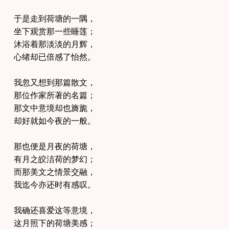
于是走到荷塘的一隅，
坐下观赏那一些睡莲；
沐浴着那淡淡的月辉，
心绪却已倍感了怡然。
我忽又想到那篇散文，
那位作家所著的名篇；
那文中意境却也旖旎，
却好就如今夜的一般。
那也便是月夜的荷塘，
有月之皎洁荷的梦幻；
而那美文之情景交融，
我迄今亦还时有感叹。
我确还喜爱这等意境，
这月照下的荷塘美感；