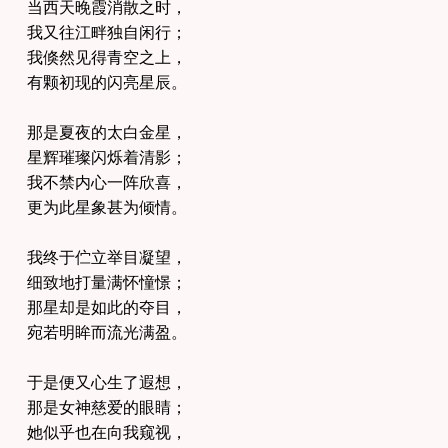
当西天晚霞消散之时，
我又往江畔独自闲行；
我倏然见得青空之上，
有颗初现的闪亮星辰。
那是夏夜的太白金星，
星辉璀璨闪烁着清影；
我不禁内心一阵欣喜，
更为此星象甚为倾情。
我终于伫立举目凝望，
细致地打量满怀憧憬；
那星却是如此的夺目，
宛若明眸而流光满盈。
于是便又心生了遐想，
那是女神慈爱的眼睛；
她似乎也在向我窥视，