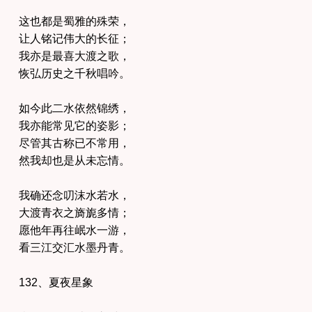
这也都是蜀雅的殊荣，
让人铭记伟大的长征；
我亦是最喜大渡之歌，
恢弘历史之千秋唱吟。
如今此二水依然锦绣，
我亦能常见它的姿影；
尽管其古称已不常用，
然我却也是从未忘情。
我确还念叨沫水若水，
大渡青衣之旖旎多情；
愿他年再往岷水一游，
看三江交汇水墨丹青。
132、夏夜星象