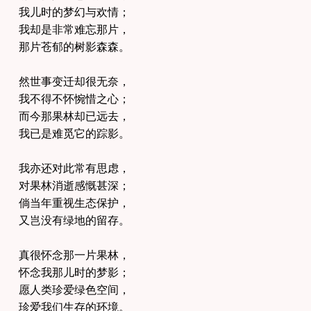
我儿时的梦幻与欢情；
我却是非常难忘那片，
那片苍郁的树影森森。
然世事变迁却很无奈，
我不得不怀惋惜之心；
而今那果林却已远去，
我已是难觅它的踪影。
我亦还对此常有思虑，
对果林消逝感慨甚深；
倘当年重视生态保护，
又岂没有绿地的留存。
真很怀念那一片果林，
怀念我那儿时的梦影；
愿人类珍爱绿色空间，
珍爱我们生存的环境。