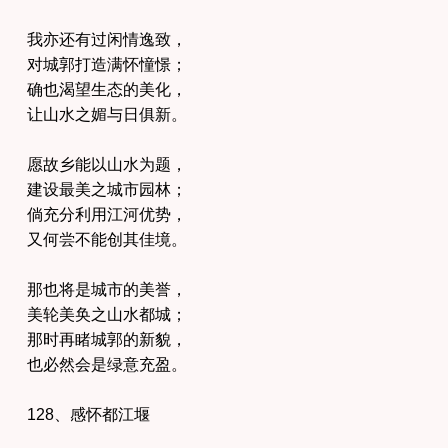
我亦还有过闲情逸致，
对城郭打造满怀憧憬；
确也渴望生态的美化，
让山水之媚与日俱新。
愿故乡能以山水为题，
建设最美之城市园林；
倘充分利用江河优势，
又何尝不能创其佳境。
那也将是城市的美誉，
美轮美奂之山水都城；
那时再睹城郭的新貌，
也必然会是绿意充盈。
128、感怀都江堰