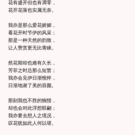
花有盛开但也有凋零，
花开花落也实属无奈。
我亦是那么爱花娇媚，
看花开时节伊的风采；
那是一种天然的韵致，
让人赞赏更无比青睐。
然花期却也难有久长，
芳菲之时总那么短暂；
我亦会见伊日渐憔悴，
日渐地谢了美的容颜。
那刻我也不胜的惋惜，
却也会对此浮想联翩；
我亦要去想人之境况，
叹花犹如此人何以堪。