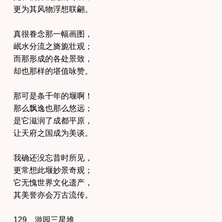
更为其风物浮想联翩。
真很眷念那一幅画图，
岷水分流之旖旎壮观；
而那形成的各处景致，
却也那样的堪值咏赞。
那可是条千年的堰啊！
那么飘逸也那么悠远；
是它滋润了成都平原，
让天府之国成为美谈。
我确还没忘昔时所见，
更常想此堰妙景奇观；
它无愧世界文化遗产，
其美誉亦会万古流传。
129、游园三星堆