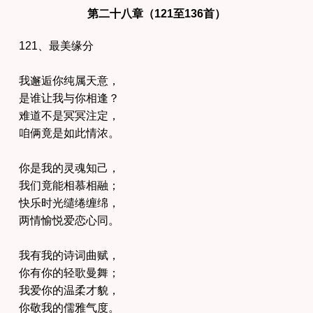
第二十八章（121至136首）
121、最美缘分
我邂逅你纯属天意，
是谁让我与你相逢？
难道不是冥冥注定，
咱俩竟是如此情浓。
你是我的灵魂知己，
我们竟能相慕相融；
快乐时光缱绻缠绵，
两情愉悦爱恋心同。
我有我的诗词曲赋，
你有你的轻歌曼舞；
我爱你的温柔才貌，
你敬我的儒雅气度。