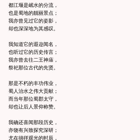
都江堰是岷水的分流，
也是蜀地的靓丽景点；
我亦曾见过它的姿影，
却也深深地为其感叹。
我知道它的遐迩闻名，
也听过它的历史传言；
我亦曾去往二王神庙，
祭祀那位古代的先贤。
那是不朽的丰功伟业，
蜀人治水之伟大贡献；
而当年那位蜀郡太守，
却也让后人景仰称赞。
我确还喜闻那段历史，
亦饶有兴致探究深研；
尤在徜徉观光的时辰，