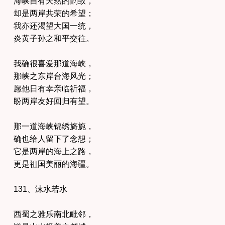
海峡自有天然的韵致，
却是两岸共荣的希望；
我亦还渴望大国一统，
炎黄子孙之和平交往。
我确很喜爱那道海峡，
那峡之东岸台海风光；
愿他日有幸亲临祈福，
盼两岸友好回归有望。
那一道海峡锦绣旖旎，
确也给人留下了念想；
它是两岸的海上之路，
更是祖国美丽的海疆。
131、沫水若水
西蜀之雅乐南北毗邻，