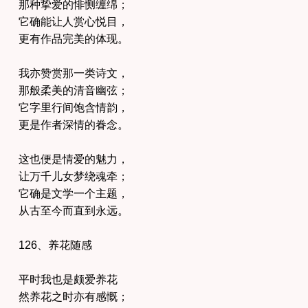
那种挚爱的悱恻缠绵；
它确能让人赏心悦目，
更有作品完美的体现。
我亦赞赏那一类诗文，
那般柔美的清音幽弦；
它字里行间饱含情韵，
更是作者深情的眷念。
这也便是情爱的魅力，
让万千儿女梦绕魂牵；
它确是文学一个主题，
从古至今而直到永远。
126、养花随感
平时我也是颇爱养花
然养花之时亦有感慨；