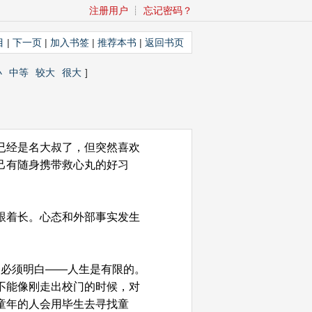
注册用户
┊
忘记密码？
目
|
下一页
|
加入书签
|
推荐本书
|
返回书页
小
中等
较大
很大
]
已经是名大叔了，但突然喜欢
己有随身携带救心丸的好习
跟着长。心态和外部事实发生
们必须明白——人生是有限的。
不能像刚走出校门的时候，对
童年的人会用毕生去寻找童