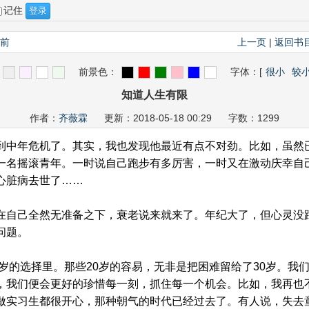
记住
之前
上一页
|
返回书
前景色：
字体：
[
很小
较
知道人生有限
作者：
齐薇霖
更新：2018-05-18 00:29 字数：1299
中年危机了。其实，我也发现他最近有点不对劲。比如，虽然
一名摇滚青年。一时说自己跑步有多厉害，一时又在激动庆幸自
心脏病去世了……
自己全然无准备之下，衰老说来就来了。年纪大了，但心灵没
问题。
岁的选择里。那些20岁的容易，无非是把困难留给了30岁。我
，我们便会更好的珍惜每一刻，抓住每一个机会。比如，我再也
做实习生都很开心，那种朝气的时代已经过去了。有人说，失去