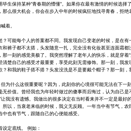
用毕生保持某种“青春期的懵懂“。如果你在最有激情的时候选择
，那么很大机会，你会在步入中年的时候疯狂地找寻青春，拒绝
呐喊着。
？可能每个人的答案都不同。我发现自己变老的时候，是在有
衣和裤子都不太搭，头发随意一扎，完全没有化妆甚至连面霜都
，那一刻的感觉美极了。我突然理解了老年人的快乐，就是穿着“
经清楚自己的感受才最重要，享受此刻无需修饰。那一刻，我发
款？和我的鞋子搭不搭？头发没洗是不是要戴个帽子？那一刻，
，但为什么这很重要呢？因为，此刻你的心境很可能无法在下一
毫无价值。曾经我也为年轻时做过的傻事而后悔过，认为自己是
事”让我没有遗憾。我做出的很多决定在当时看来并不一定是最好
。所以，当衰老来临的时候，我义无反顾。一年当中有节气，农
当中也有节气，跟随自己的心便能感受。
设定底线。 例如：