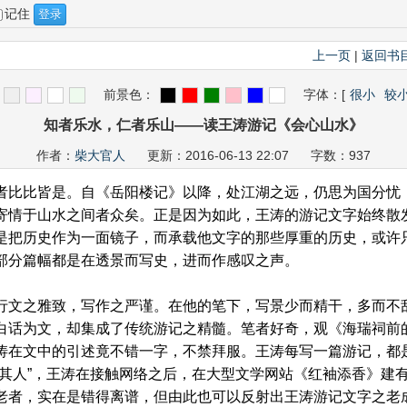
记住
上一页
|
返回书
前景色：
字体：
[
很小
较
知者乐水，仁者乐山——读王涛游记《会心山水》
作者：
柴大官人
更新：2016-06-13 22:07 字数：937
比比皆是。自《岳阳楼记》以降，处江湖之远，仍思为国分忧
寄情于山水之间者众矣。正是因为如此，王涛的游记文字始终散
是把历史作为一面镜子，而承载他文字的那些厚重的历史，或许
部分篇幅都是在透景而写史，进而作感叹之声。
文之雅致，写作之严谨。在他的笔下，写景少而精干，多而不
白话为文，却集成了传统游记之精髓。笔者好奇，观《海瑞祠前
涛在文中的引述竟不错一字，不禁拜服。王涛每写一篇游记，都
如其人”，王涛在接触网络之后，在大型文学网站《红袖添香》建
老者，实在是错得离谱，但由此也可以反射出王涛游记文字之