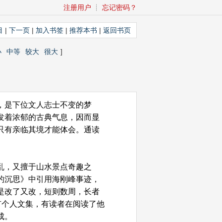
注册用户
┊
忘记密码？
目
|
下一页
|
加入书签
|
推荐本书
|
返回书页
小
中等
较大
很大
]
，是下位文人志士不变的梦
发着浓郁的古典气息，因而显
只有亲临其境才能体会。通读
乱，又擅于山水景点奇趣之
的沉思》中引用海刚峰事迹，
是改了又改，短则数周，长者
有个人文集，有读者在阅读了他
老成。