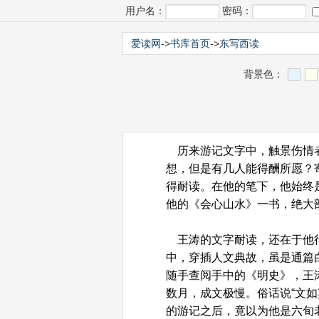
用户名：
密码：
爱读网
->
书库首页
->
东写西读
背景色：
历来游记文字中，触景伤情者
想，但是有几人能得酬所愿？
得耐读。在他的笔下，他始终
他的《会心山水》一书，绝大
王涛的文字耐读，还在于他行
中，穿插人文典故，虽是通篇
随手查阅手中的《明史》，王
数月，成文极慢。俗话说“文
的游记之后，竟以为他是六旬