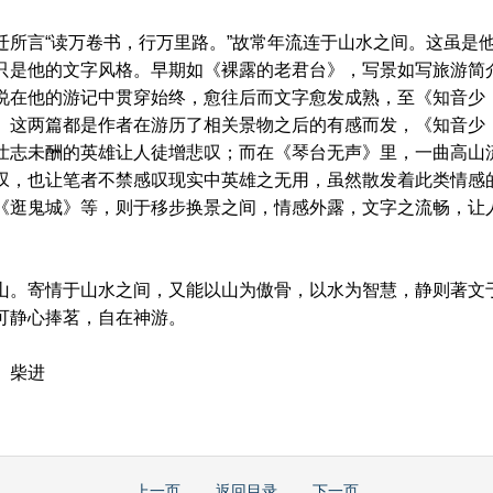
所言“读万卷书，行万里路。”故常年流连于山水之间。这虽是
只是他的文字风格。早期如《裸露的老君台》，写景如写旅游简
说在他的游记中贯穿始终，愈往后而文字愈发成熟，至《知音少
。这两篇都是作者在游历了相关景物之后的有感而发，《知音少
壮志未酬的英雄让人徒增悲叹；而在《琴台无声》里，一曲高山
叹，也让笔者不禁感叹现实中英雄之无用，虽然散发着此类情感
《逛鬼城》等，则于移步换景之间，情感外露，文字之流畅，让
。寄情于山水之间，又能以山为傲骨，以水为智慧，静则著文
可静心捧茗，自在神游。
 柴进
上一页
返回目录
下一页