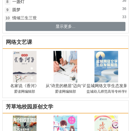
36
一盏灯
8
36
圆梦
9
33
情倾三生三世
10
显示更多...
网络文艺课
名家说《香河》
从“诗意的栖居”迈向“诗意生存”——对张谡《
盐城网络文学生态发展报
爱读网编辑部
爱读网编辑部
盐城幼儿师范高等专科学校 
芳草地校园原创文学