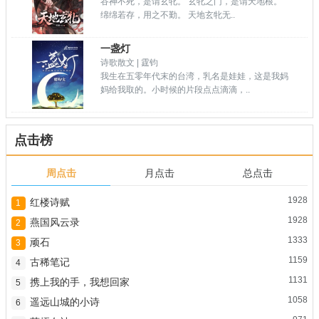
谷神不死，是谓玄牝。 玄牝之门，是谓天地根。
绵绵若存，用之不勤。 天地玄牝无..
一盏灯
诗歌散文 | 霆钧
我生在五零年代末的台湾，乳名是娃娃，这是我妈
妈给我取的。小时候的片段点点滴滴，..
点击榜
周点击
月点击
总点击
1928
红楼诗赋
1
1928
燕国风云录
2
1333
顽石
3
1159
古稀笔记
4
1131
携上我的手，我想回家
5
1058
遥远山城的小诗
6