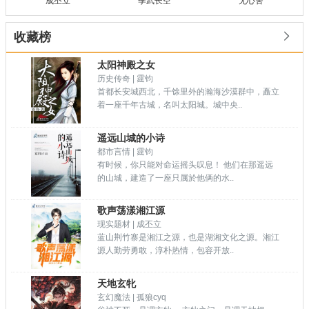
成丕立
季武长空
无心舍

收藏榜
太阳神殿之女
历史传奇 | 霆钧
首都长安城西北，千馀里外的瀚海沙漠群中，矗立
着一座千年古城，名叫太阳城。城中央..
遥远山城的小诗
都市言情 | 霆钧
有时候，你只能对命运摇头叹息！ 他们在那遥远
的山城，建造了一座只属於他俩的水..
歌声荡漾湘江源
现实题材 | 成丕立
蓝山荆竹寨是湘江之源，也是湖湘文化之源。湘江
源人勤劳勇敢，淳朴热情，包容开放..
天地玄牝
玄幻魔法 | 孤狼cyq