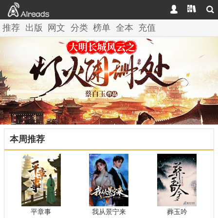



推荐
出版
网文
分类
榜单
全本
充值
本周推荐
平章事
我从景宁来
葬玉吟