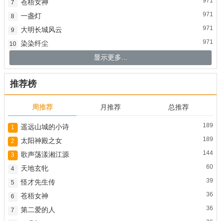
971
苍梧女神
7
971
一盏灯
8
971
大明长城风云
9
971
染染纤尘
10
显示更多...
推荐榜
周推荐
月推荐
总推荐
189
遥远山城的小诗
1
189
太阳神殿之女
2
144
歌声荡漾湘江源
3
60
天地玄牝
4
39
怪才先生传
5
36
苍梧女神
6
36
第二爱的人
7