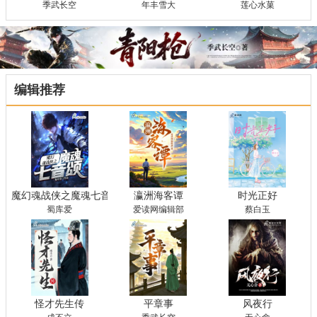
季武长空
年丰雪大
莲心水菓
编辑推荐
魔幻魂战侠之魔魂七音颂
瀛洲海客谭
时光正好
蜀库爱
爱读网编辑部
蔡白玉
怪才先生传
平章事
风夜行